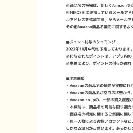
※商品名の補完は、新しくAmazon
※MIKOSHIに連携しているメールア
ルアドレスを追加する」からメールア
その他Amazon商品名補完に関するよ
◼︎ポイント付与のタイミング
2022年10月中旬
を予定しております
※付与されたポイントは、アプリ内の
※事情により、ポイントの付与が遅れ
◼︎注意事項
・Amazonの商品名の補完が実際に
・Amazonの商品名が空白の状態
・Amazon.co.jpの、一部の購入履
・本機能は、商品名を可能な限り補完
・商品名の補完に関するご質問に関し
・同一人物による複数アカウントなど
しかねる場合がございます。あらかじ