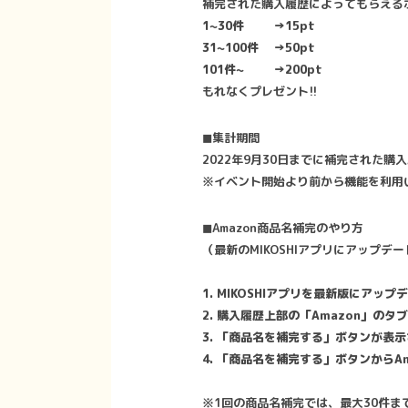
補完された購入履歴によってもらえるポ
1~30件
→15pt
31~100件
→50pt
101件~
→200pt
もれなくプレゼント!!
◼︎集計期間
2022年9月30日までに補完された購
※イベント開始より前から機能を利用
◼︎Amazon商品名補完のやり方
（最新のMIKOSHIアプリにアップデ
1. MIKOSHIアプリを最新版にアッ
2. 購入履歴上部の「Amazon」の
3. 「商品名を補完する」ボタンが表
4. 「商品名を補完する」ボタンからA
※1回の商品名補完では、最大30件