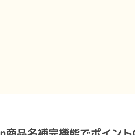
せ
zon商品名補完機能でポイントG